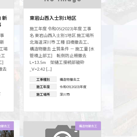
 新
東岩山西入士別1地区
事
施工年度 令和05(2023)年度 工事
工事
名 東岩山西入士別1地区 施工場所
 新
北海道深川市 工種 旧橋撤去工、
工場
構造物撤去 土質条件 － 施工量 [水
去工
管橋上部工] 転倒防止柵撤去
去工]
L=13.5m 架樋工接続部破砕
撤去
_V=2.42 […]
工事種別
構造物撤去工
施工年度
令和05(2023)年度
度
施工場所
深川市
物撤去工
構造物撤去工