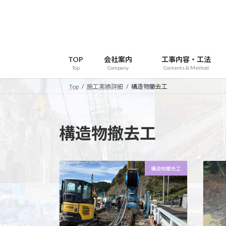
コ
ナ
ン
ビ
テ
ゲ
ン
ー
ツ
シ
TOP
会社案内
工事内容・工法
へ
ョ
Top
Company
Contents & Method
ス
ン
Top
施工実績詳細
構造物撤去工
キ
に
ッ
移
プ
動
構造物撤去工
構造物撤去工