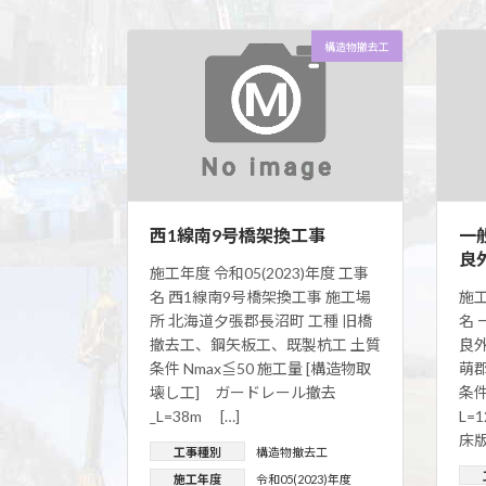
構造物撤去工
西1線南9号橋架換工事
一
良
施工年度 令和05(2023)年度 工事
名 西1線南9号橋架換工事 施工場
施工
所 北海道夕張郡長沼町 工種 旧橋
名 
撤去工、鋼矢板工、既製杭工 土質
良
条件 Nmax≦50 施工量 [構造物取
萌郡
壊し工] ガードレール撤去
条件
_L=38m […]
L=
床版 
工事種別
構造物撤去工
施工年度
令和05(2023)年度