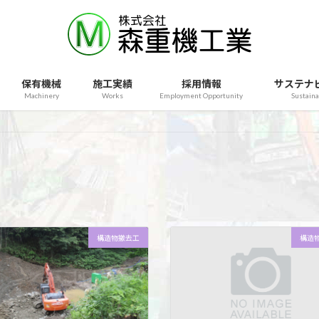
保有機械
施工実績
採用情報
サステナ
Machinery
Works
Employment Opportunity
Sustaina
構造物撤去工
構造