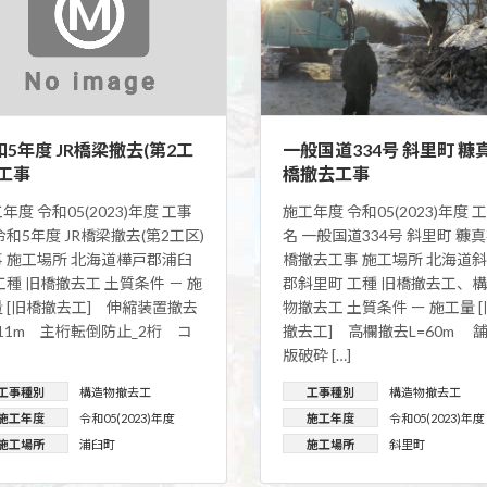
和5年度 JR橋梁撤去(第2工
一般国道334号 斜里町 糠
)工事
橋撤去工事
年度 令和05(2023)年度 工事
施工年度 令和05(2023)年度 
令和5年度 JR橋梁撤去(第2工区)
名 一般国道334号 斜里町 糠
事 施工場所 北海道樺戸郡浦臼
橋撤去工事 施工場所 北海道
工種 旧橋撤去工 土質条件 － 施
郡斜里町 工種 旧橋撤去工、
 [旧橋撤去工] 伸縮装置撤去
物撤去工 土質条件 ー 施工量 
=11m 主桁転倒防止_2桁 コ
撤去工] 高欄撤去L=60m 
版破砕 […]
工事種別
構造物撤去工
工事種別
構造物撤去工
施工年度
令和05(2023)年度
施工年度
令和05(2023)年度
施工場所
浦臼町
施工場所
斜里町