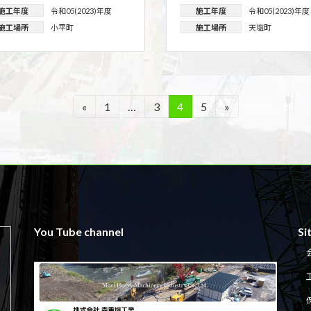
施工年度
令和05(2023)年度
施工年度
令和05(2023)年度
施工場所
小平町
施工場所
天塩町
«
1
…
3
4
5
»
固
固
固
固
定
定
定
定
ペ
ペ
ペ
ペ
ー
ー
ー
ー
ジ
ジ
ジ
ジ
You Tube channel
Si