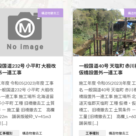
構造物撤去工
構造
般国道232号 小平町 大椴改
一般国道40号 天塩町 赤川
外一連工事
仮橋設置外一連工事
年度 令和05(2023)年度 工事
施工年度 令和05(2023)年度 
一般国道232号 小平町 大椴改
名 一般国道40号 天塩町 赤川
外一連工事 施工場所 北海道留
橋設置外一連工事 施工場所 
小平町 工種 旧橋撤去工 土質
道天塩郡天塩町 工種 仮橋・
 － 施工量 旧橋撤去工 高欄
橋工、旧橋撤去工 土質条件 －
122m 舗装版破砕_V=41m3
工量 [旧橋撤去工] 高欄_L=
[…]
舗装版 […]
工事種別
構造物撤去工
工事種別
構造物撤去工