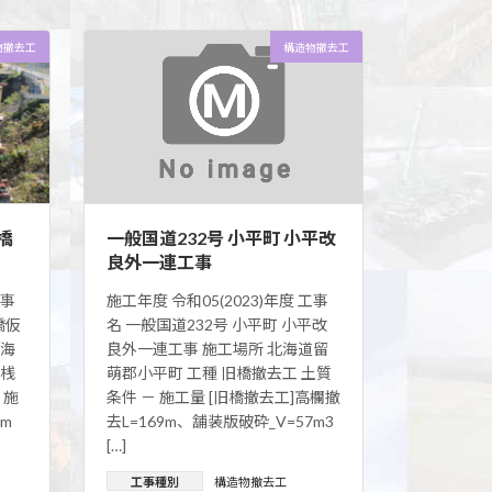
物撤去工
構造物撤去工
橋
一般国道232号 小平町 小平改
良外一連工事
工事
施工年度 令和05(2023)年度 工事
橋仮
名 一般国道232号 小平町 小平改
北海
良外一連工事 施工場所 北海道留
仮桟
萌郡小平町 工種 旧橋撤去工 土質
 施
条件 － 施工量 [旧橋撤去工]高欄撤
60m
去L=169m、舗装版破砕_V=57m3
[…]
工事種別
構造物撤去工