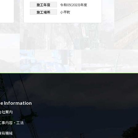
施工年度
令和05(2023)年度
施工場所
小平町
te Information
会社案内
工事内容・工法
保有機械