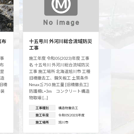
真布
十五号川 外河川総合流域防災
工事
工事
施工年度 令和05(2023)年度 工事
真布
名 十五号川 外河川総合流域防災
斜里
工事 施工場所 北海道旭川市 工種
構造
旧橋撤去工、鋼矢板工 土質条件
[旧橋
Nmax≦750 施工量 [旧橋撤去工]
舗装
防護柵L=3m コンクリート構造
物取壊 […]
工事種別
構造物撤去工
施工年度
令和05(2023)年度
施工場所
旭川市