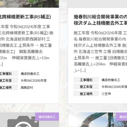
北跨線橋更新工事(R5補正)
幾春別川総合開発事業の内
桂沢ダム上桂橋撤去外工
年度 令和06(2024)年度 工事
天北跨線橋更新工事(R5補正) 施
施工年度 令和06(2024)年度 
場所 北海道紋別郡西興部村 工
名 幾春別川総合開発事業の内
旧橋撤去工 土質条件 － 施工量
桂沢ダム上桂橋撤去外工事 施
旧橋撤去工] 鋼製高欄撤去
所 北海道三笠市 工種 旧橋撤
101m 伸縮装置撤去_L=10m
土質条件 － 施工量 [旧橋撤
…]
高欄撤去_L=204m 伸縮装置
_L= […]
工事種別
構造物撤去工
工事種別
構造物撤去工
施工年度
令和06((2024)年度
施工年度
令和06((2024)年
施工場所
西興部村
施工場所
三笠市
構造物撤去工
構造