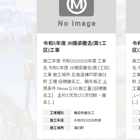
令和5年度 JR橋梁撤去(第1工
令
区)工事
区
施工年度 令和05(2023)年度 工事
施工
名 令和5年度 JR橋梁撤去(第1工区)
名 
工事 施工場所 北海道樺戸郡浦臼
工
町 工種 旧橋撤去工、鋼矢板工 土
町 
質条件 Nmax≦50 施工量 [旧橋撤
工量
去工] 主桁1次及び2次切断・撤
_L
去 […]
[…]
工事種別
構造物撤去工
施工年度
令和05(2023)年度
施工場所
浦臼町