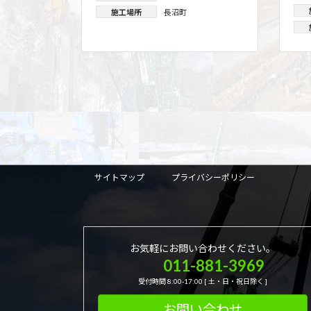
施工場所
長沼町
投
稿
の
サイトマップ
プライバシーポリシー
ペ
ー
ジ
お気軽にお問い合わせください。
011-881-3969
送
受付時間 8:00-17:00 [ 土・日・祝日除く ]
り
お問い合わせ