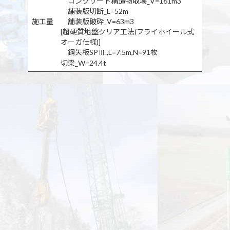
コンクリート構造物取壊_V=161m3
舗装版切断_L=52m
施工量
舗装版破砕_V=63m3
[超硬質地盤クリア工法(フライホイール式
オーガ仕様)]
鋼矢板SPⅢ.,L=7.5m,N=91枚
切梁_W=24.4t