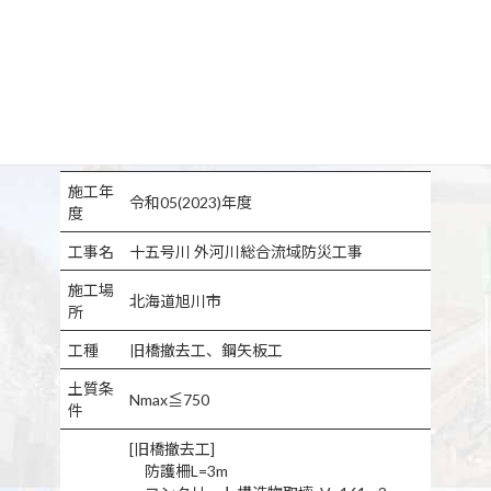
施工年
令和05(2023)年度
度
工事名
十五号川 外河川総合流域防災工事
施工場
北海道旭川市
所
工種
旧橋撤去工、鋼矢板工
土質条
Nmax≦750
件
[旧橋撤去工]
防護柵L=3m