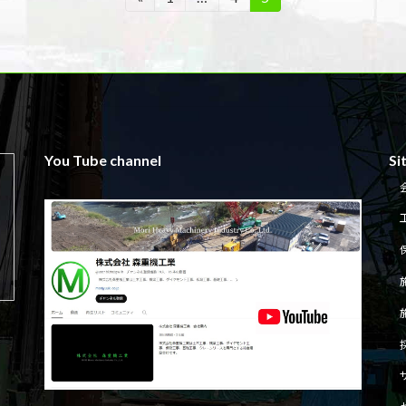
定
定
定
ペ
ペ
ペ
ー
ー
ー
ジ
ジ
ジ
You Tube channel
Si