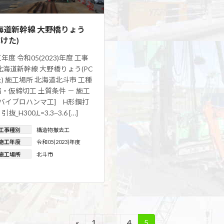
海道新幹線 大野橋りょう
Cけた)
年度 令和05(2023)年度 工事
北海道新幹線 大野橋りょう(PC
) 施工場所 北海道北斗市 工種
・仮締切工 土質条件 － 施工
[バイブロハンマ工] H形鋼打
抜_H300,L=3.3~3.6 […]
工事種別
構造物撤去工
施工年度
令和05(2023)年度
施工場所
北斗市
«
1
…
4
5
固
固
固