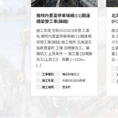
稚咲内豊富停車場線(11)開運
北
橋架替工事(繰越)
(P
施工年度 令和05(2023)年度 工事
施工
名 稚咲内豊富停車場線(11)開運橋
名 
架替工事(繰越) 施工場所 北海道天
けた
塩郡豊富町 工種 旧橋撤去工、基
土留
礎杭工 土質条件 － 施工量 [旧橋撤
量 
去工(上部工)] 高欄_L=120m、
込・引
[…]
工事種別
構造物撤去工
施工年度
令和05(2023)年度
施工場所
豊富町
投