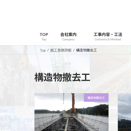
コ
ナ
ン
ビ
テ
ゲ
ン
ー
ツ
シ
TOP
会社案内
工事内容・工法
へ
ョ
Top
Company
Contents & Method
ス
ン
Top
施工実績詳細
構造物撤去工
キ
に
ッ
移
プ
動
構造物撤去工
構造物撤去工