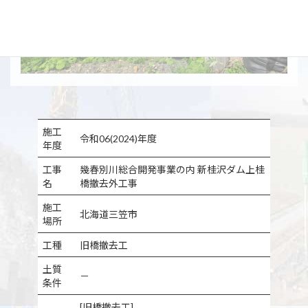
施工
令和06(2024)年度
年度
工事
幾春別川総合開発事業の内 新桂沢ダム上桂
名
橋撤去外工事
施工
北海道三笠市
場所
工種
旧橋撤去工
土質
－
条件
[旧橋撤去工]