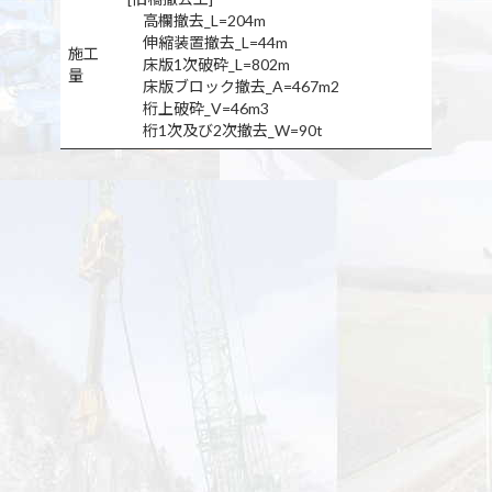
高欄撤去_L=204m
伸縮装置撤去_L=44m
施工
床版1次破砕_L=802m
量
床版ブロック撤去_A=467m2
桁上破砕_V=46m3
桁1次及び2次撤去_W=90t