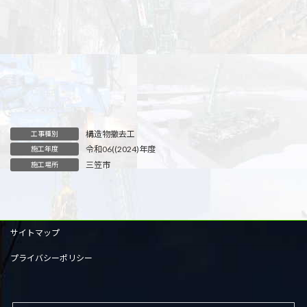
構造物撤去工
工事種別
令和06((2024)年度
施工年度
三笠市
施工場所
サイトマップ
プライバシーポリシー