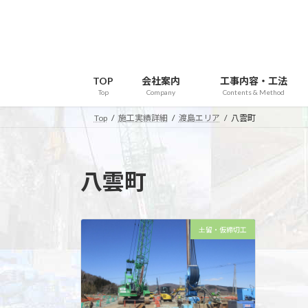
コ
ナ
ン
ビ
テ
ゲ
ン
ー
ツ
シ
TOP
会社案内
工事内容・工法
へ
ョ
Top
Company
Contents & Method
ス
ン
Top
施工実績詳細
渡島エリア
八雲町
キ
に
ッ
移
プ
動
八雲町
土留・仮締切工