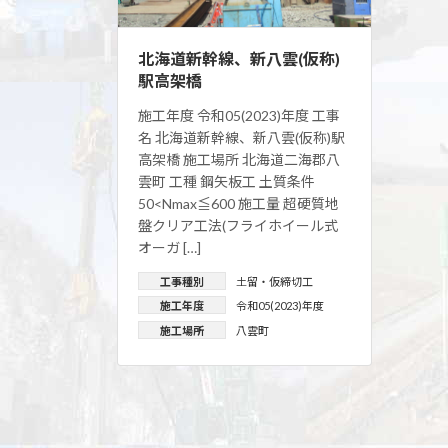
北海道新幹線、新八雲(仮称)
駅高架橋
施工年度 令和05(2023)年度 工事
名 北海道新幹線、新八雲(仮称)駅
高架橋 施工場所 北海道二海郡八
雲町 工種 鋼矢板工 土質条件
50<Nmax≦600 施工量 超硬質地
盤クリア工法(フライホイール式
オーガ […]
工事種別
土留・仮締切工
施工年度
令和05(2023)年度
施工場所
八雲町