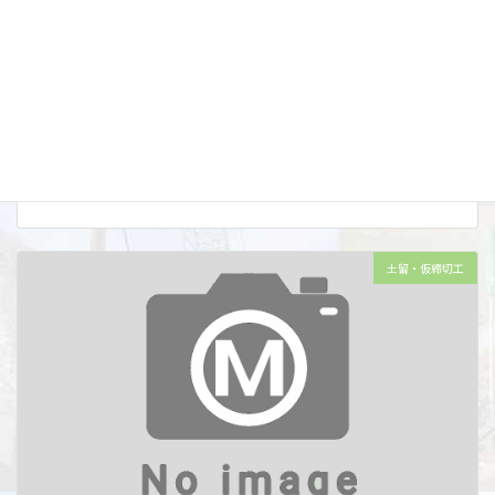
北見白糠線(461補道)補修工事(訓子府大橋)外
施工年度 令和07(2025)年度 工事名 北見白糠線(461補道)補修工事(訓子
府大橋)外 施工場所 北海道常呂郡訓子府町 工種 排水工 土質条件 － 施工
量 [バックホウ装着式バイブロハンマ工][油圧圧入引抜工] 鋼 […]
工事種別
土木工事他
施工年度
令和07(2025)年度
施工場所
訓子府町
土留・仮締切工