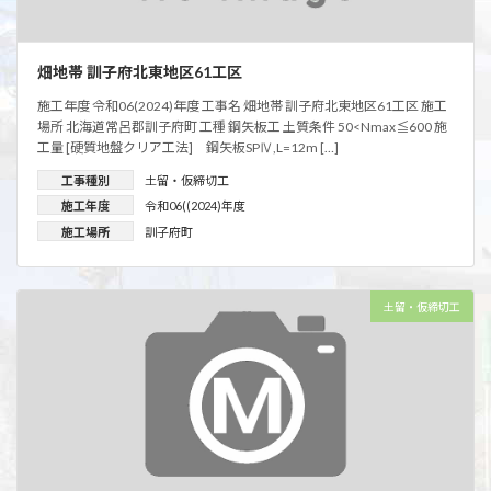
畑地帯 訓子府北東地区61工区
施工年度 令和06(2024)年度 工事名 畑地帯 訓子府北東地区61工区 施工
場所 北海道常呂郡訓子府町 工種 鋼矢板工 土質条件 50<Nmax≦600 施
工量 [硬質地盤クリア工法] 鋼矢板SPⅣ,L=12m […]
工事種別
土留・仮締切工
施工年度
令和06((2024)年度
施工場所
訓子府町
土留・仮締切工