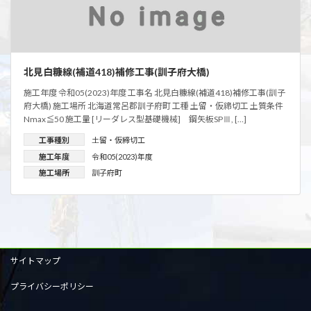
北見白糠線(補道418)補修工事(訓子府大橋)
施工年度 令和05(2023)年度 工事名 北見白糠線(補道418)補修工事(訓子
府大橋) 施工場所 北海道常呂郡訓子府町 工種 土留・仮締切工 土質条件
Nmax≦50 施工量 [リーダレス型基礎機械] 鋼矢板SPⅢ, […]
工事種別
土留・仮締切工
施工年度
令和05(2023)年度
施工場所
訓子府町
サイトマップ
プライバシーポリシー