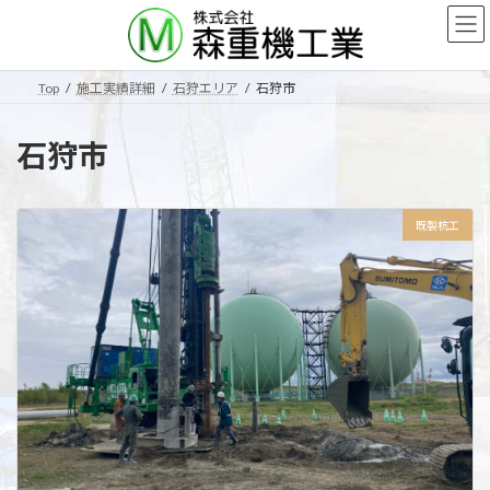
コ
ナ
ン
ビ
テ
ゲ
ン
ー
Top
施工実績詳細
石狩エリア
石狩市
ツ
シ
へ
ョ
ス
ン
石狩市
キ
に
ッ
移
プ
動
既製杭工