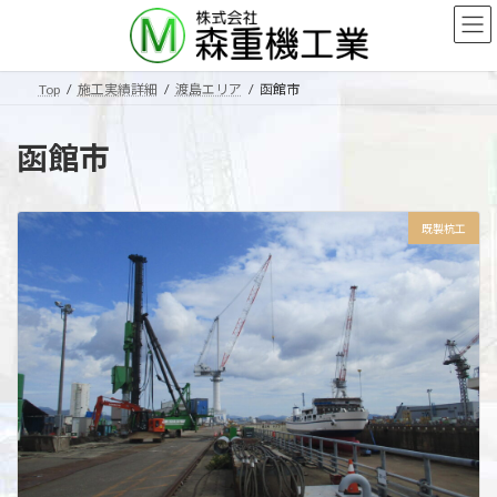
コ
ナ
ン
ビ
テ
ゲ
ン
ー
Top
施工実績詳細
渡島エリア
函館市
ツ
シ
へ
ョ
ス
ン
函館市
キ
に
ッ
移
プ
動
既製杭工