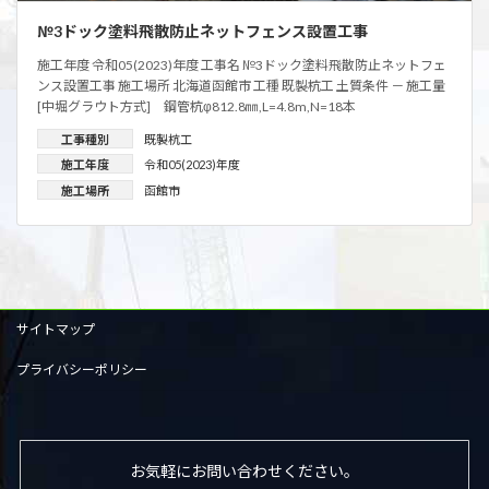
№3ドック塗料飛散防止ネットフェンス設置工事
施工年度 令和05(2023)年度 工事名 №3ドック塗料飛散防止ネットフェ
ンス設置工事 施工場所 北海道函館市 工種 既製杭工 土質条件 － 施工量
[中堀グラウト方式] 鋼管杭φ812.8㎜,L=4.8m,N=18本
工事種別
既製杭工
施工年度
令和05(2023)年度
施工場所
函館市
サイトマップ
プライバシーポリシー
お気軽にお問い合わせください。