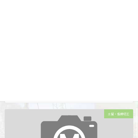
芽室川西地区 清川第1幹線用水路清川34号工区工事
施工年度 令和06(2024)年度 工事名 芽室川西地区 清川第1幹線用水路清
川34号工区工事 施工場所 北海道帯広市 工種 鋼矢板工 土質条件
375<Nmax≦600 施工量 [硬質地盤クリア工法] 鋼矢板SP […]
工事種別
土留・仮締切工
施工年度
令和06((2024)年度
施工場所
帯広市
土留・仮締切工