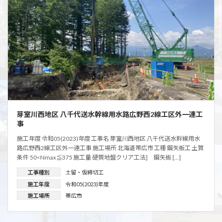
芽室川西地区 八千代送水幹線用水路広野西2線工区外一連工
事
施工年度 令和05(2023)年度 工事名 芽室川西地区 八千代送水幹線用水
路広野西2線工区外一連工事 施工場所 北海道帯広市 工種 鋼矢板工 土質
条件 50<Nmax≦375 施工量 硬質地盤クリア工法] 鋼矢板 […]
工事種別
土留・仮締切工
施工年度
令和05(2023)年度
施工場所
帯広市