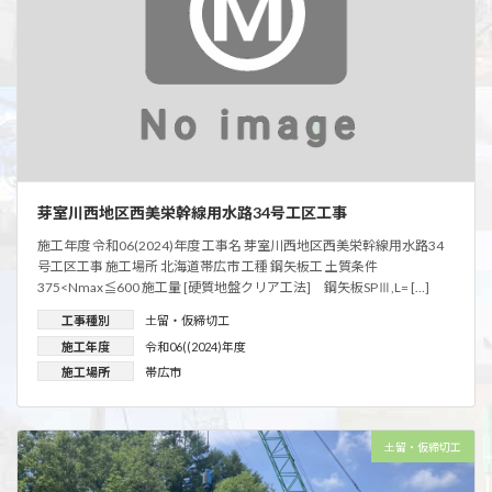
芽室川西地区西美栄幹線用水路34号工区工事
施工年度 令和06(2024)年度 工事名 芽室川西地区西美栄幹線用水路34
号工区工事 施工場所 北海道帯広市 工種 鋼矢板工 土質条件
375<Nmax≦600 施工量 [硬質地盤クリア工法] 鋼矢板SPⅢ,L= […]
工事種別
土留・仮締切工
施工年度
令和06((2024)年度
施工場所
帯広市
土留・仮締切工