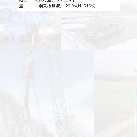
量
鋼矢板Ⅲ型,L=29.0m,N=540枚