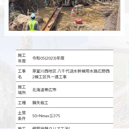
施工
令和05(2023)年度
年度
工事
芽室川西地区 八千代送水幹線用水路広野西
名
2線工区外一連工事
施工
北海道帯広市
場所
工種
鋼矢板工
土質
50<Nmax≦375
条件
施工
硬質地盤クリア工法]