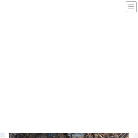
コ
ナ
ン
ビ
テ
ゲ
ン
ー
Top
施工実績詳細
土留・仮締切工
ツ
シ
芽室川西地区 八千代送水幹線用水路広野西2線工区外一連工事
へ
ョ
ス
ン
キ
に
芽室川西地区 八千代送水幹線用
ッ
移
プ
動
水路広野西2線工区外一連工事