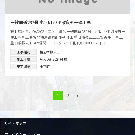
一般国道232号 小平町 小平改良外一連工事
施工年度 令和06(2024)年度 工事名 一般国道232号 小平町 小平改良外一
連工事 施工場所 北海道留萌郡小平町 工種 旧橋撤去工 土質条件 － 施工
量 旧橋撤去工[4-5径間] コンクリート削孔φ100㎜,L=3 […]
工事種別
構造物撤去工
施工年度
令和06((2024)年度
施工場所
小平町
投
1
2
»
固
固
定
定
稿
ペ
ペ
ー
ー
の
ジ
ジ
サイトマップ
ペ
プライバシーポリシー