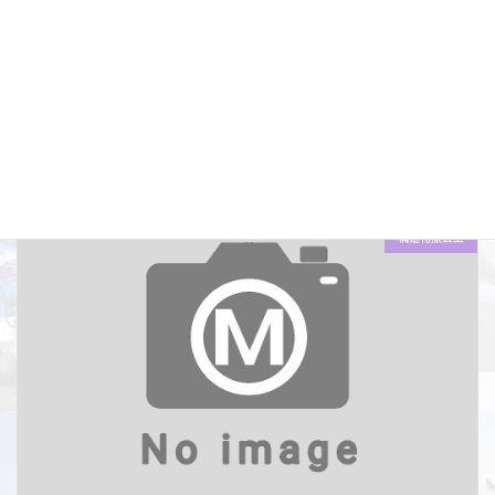
名寄遠別線 防災B地方道工事(旧橋解体)(補正・明許)外
施工年度 令和06(2024)年度 工事名 名寄遠別線 防災B地方道工事(旧橋
解体)(補正・明許)外 施工場所 北海道天塩郡遠別町 工種 旧橋撤去工 土
質条件 － 施工量 高欄撤去_L=140m舗装版破砕_A=390m2 […]
工事種別
構造物撤去工
施工年度
令和06((2024)年度
施工場所
遠別町
構造物撤去工