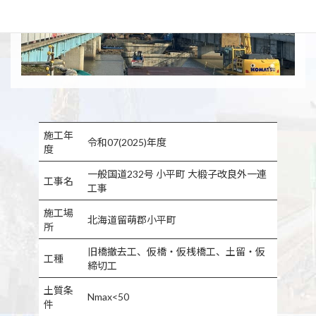
施工年
令和07(2025)年度
度
一般国道232号 小平町 大椴子改良外一連
工事名
工事
施工場
北海道留萌郡小平町
所
旧橋撤去工、仮橋・仮桟橋工、土留・仮
工種
締切工
土質条
Nmax<50
件