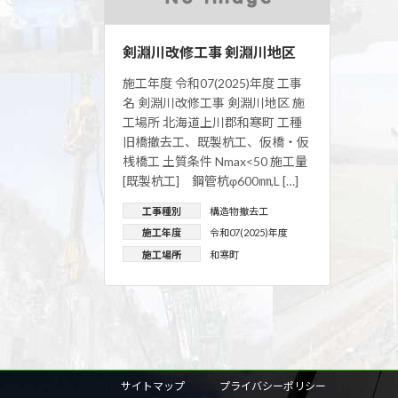
剣淵川改修工事 剣淵川地区
施工年度 令和07(2025)年度 工事
名 剣淵川改修工事 剣淵川地区 施
工場所 北海道上川郡和寒町 工種
旧橋撤去工、既製杭工、仮橋・仮
桟橋工 土質条件 Nmax<50 施工量
[既製杭工] 鋼管杭φ600㎜,L […]
工事種別
構造物撤去工
施工年度
令和07(2025)年度
施工場所
和寒町
サイトマップ
プライバシーポリシー