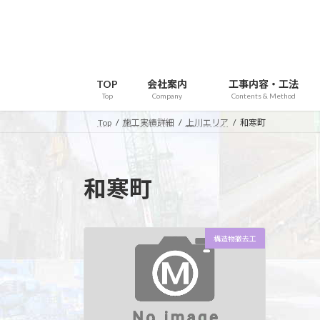
コ
ナ
ン
ビ
テ
ゲ
ン
ー
ツ
シ
TOP
会社案内
工事内容・工法
へ
ョ
Top
Company
Contents & Method
ス
ン
Top
施工実績詳細
上川エリア
和寒町
キ
に
ッ
移
プ
動
和寒町
構造物撤去工