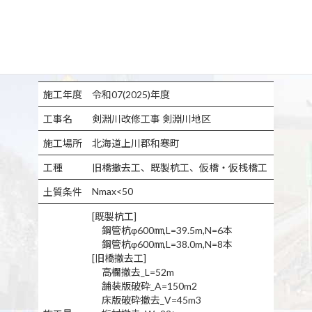
施工年度
令和07(2025)年度
工事名
剣淵川改修工事 剣淵川地区
施工場所
北海道上川郡和寒町
工種
旧橋撤去工、既製杭工、仮橋・仮桟橋工
Nmax<50
土質条件
[既製杭工]
鋼管杭φ600㎜,L=39.5m,N=6本
鋼管杭φ600㎜,L=38.0m,N=8本
[旧橋撤去工]
高欄撤去_L=52m
舗装版破砕_A=150m2
床版破砕撤去_V=45m3