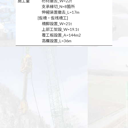
施工量
桁材撤去_W=22t
支承縁切_N=8箇所
伸縮装置撤去_L=17m
[仮橋・仮桟橋工]
橋脚設置_W=21t
上部工架設_W=19.1t
覆工板設置_A=144m2
高欄設置_L=36m