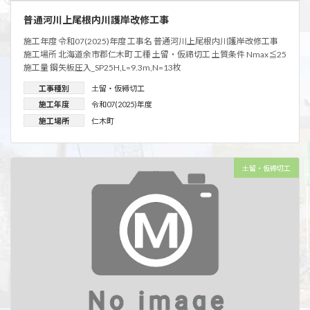
普通河川上尾根内川護岸改修工事
施工年度 令和07(2025)年度 工事名 普通河川上尾根内川護岸改修工事
施工場所 北海道余市郡仁木町 工種 土留・仮締切工 土質条件 Nmax≦25
施工量 鋼矢板圧入_SP25H,L=9.3m,N=13枚
工事種別
土留・仮締切工
施工年度
令和07(2025)年度
施工場所
仁木町
土留・仮締切工