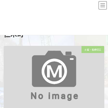
コ
ナ
ン
ビ
テ
ゲ
ン
ー
Top
施工実績詳細
後志エリア
仁木町
ツ
シ
へ
ョ
ス
ン
仁木町
キ
に
ッ
移
プ
動
土留・仮締切工