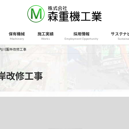
保有機械
施工実績
採用情報
サステナ
Machinery
Works
Employment Opportunity
Sustaina
内川護岸改修工事
岸改修工事