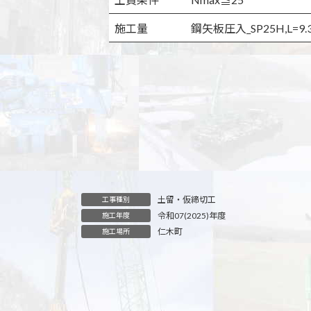
施工量
鋼矢板圧入_SP25H,L=9.
土留・仮締切工
工事種別
令和07(2025)年度
施工年度
仁木町
施工場所