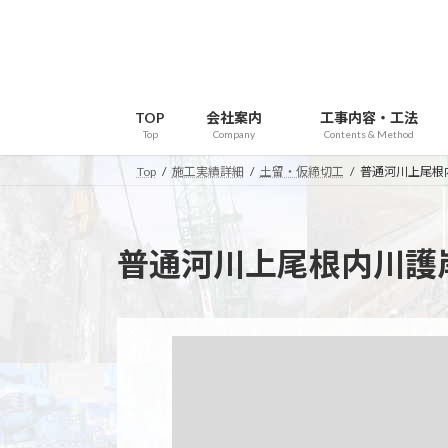
コ
ナ
ン
ビ
テ
ゲ
ン
ー
ツ
シ
TOP
会社案内
工事内容・工法
へ
ョ
Top
Company
Contents & Method
ス
ン
Top
施工実績詳細
土留・仮締切工
普通河川上尾根
キ
に
ッ
移
プ
動
普通河川上尾根内川護