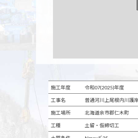
施工年度
令和07(2025)年度
工事名
普通河川上尾根内川護
施工場所
北海道余市郡仁木町
工種
土留・仮締切工
土質条件
Nmax≦25