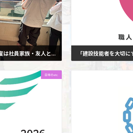
北海道日本ハムファイターズ観戦！今度は社員家族・友人と♪
「建設技能者を大切にす
New!!
2026年4月22日
「建設技能者を大切にする企業
族・友人と♪ 50周年記念イ
日常のetc.
切にする企業の自主宣言」【
ファイターズ観戦、 今年も ☆
した。 技能者を大切にし、処
mp […]