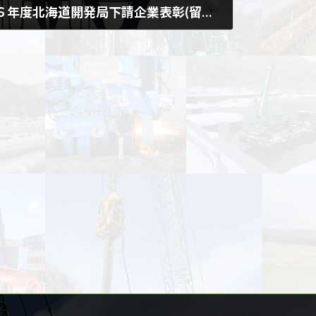
留萌開発建設部、令和６年度北海道開発局下請企業表彰(留萌開発建設部長表彰)をいただきました。
留萌開発建設部1階第1会議室で令和６年度北海道開発
設部長表彰)をいただきました。 この表彰は、公
の技術の向上を目的とし、優良な工事にお […]