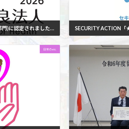
健康経営優良法人2026(中小規模法人部門)に認定されました。
SECURITY ACTI
2025年10月28日
SECURITY ACTION「
日常のetc.
進機構（IPA）が運営する「SEC
月23日付で「二つ星」を宣言し