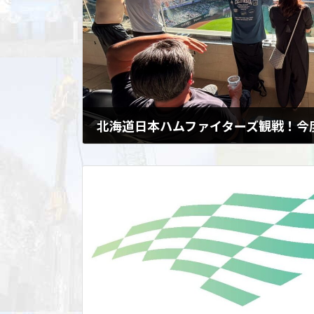
2026年8月6日
北海道日本ハムファイターズ観戦！今度は社員家
ベントで好評だった 北海道日本ハムファイターズ
エスコンフィールドHOKKAIDO Tower11 onsen&a