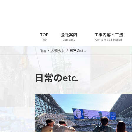
コ
ナ
ン
ビ
テ
ゲ
ン
ー
ツ
シ
TOP
会社案内
工事内容・工法
へ
ョ
Top
Company
Contents & Method
ス
ン
Top
お知らせ
日常のetc.
キ
に
ッ
移
プ
動
日常のetc.