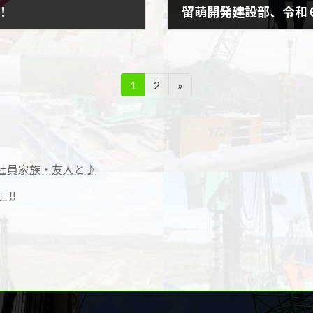
！
2024年11月13日
職場づくりのためにAIG損保
令和6年11月12日(火)、
た。 詳しい補償内容は「採用
局下請企業表彰(留萌開発建
1
2
»
固
固
共工事の品質確保及び下請企業
定
定
ペ
ペ
ー
ー
ジ
ジ
社員家族・友人と♪
!!