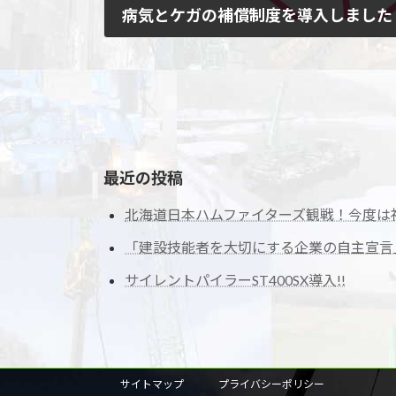
病気とケガの補償制度を導入しました
2025年3月9日
従業員が病気やケガでも安心して働き続けられる
の業務総合保険(パイパー任意労務)に加入しまし
投
情報」ページをご覧ください。
稿
の
最近の投稿
ペ
北海道日本ハムファイターズ観戦！今度は
ー
「建設技能者を大切にする企業の自主宣言」
ジ
サイレントパイラーST400SX導入!!
送
り
サイトマップ
プライバシーポリシー