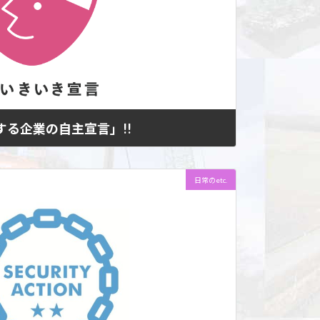
る企業の自主宣言」!!
の自主宣言」!! 国土交通省”「建設技能者を大
日常のetc.
愛称】職人いきいき宣言” に賛同し、自主宣言しま
遇改善に積極的に取り組みます！！！ ↓詳細 […]