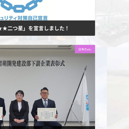
ON「★★二つ星」を宣言しました！
★★二つ星」を宣言しました! 独立行政法人情報処理推
日常のetc.
URITY ACTION」の趣旨に賛同し、2025年10
ました。この宣言 […]