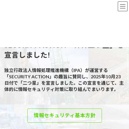
コ
ナ
ン
ビ
テ
ゲ
ン
ー
Top
お知らせ
日常のetc.
ツ
シ
SECURITY ACTION「★★二つ星」を宣言しました！
へ
ョ
ス
ン
キ
に
SECURITY ACTION「★★二つ星」を
ッ
移
宣言しました
!
プ
動
独立行政法人情報処理推進機構（IPA）が運営する
「SECURITY ACTION」の趣旨に賛同し、2025年10月23
日付で「二つ星」を宣言しました。この宣言を通じて、主
体的に情報セキュリティ対策に取り組んでまいります。
情報セキュリティ基本方針