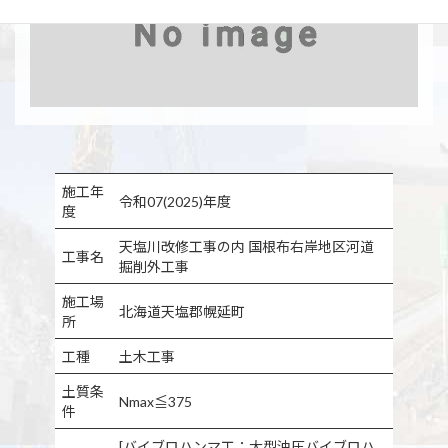
施工年
令和07(2025)年度
度
天塩川改修工事の内 国根布右岸地区河道
工事名
掘削外工事
施工場
北海道天塩郡幌延町
所
工種
土木工事
土質条
Nmax≦375
件
[バイブロハンマ工：大型油圧バイブロハ