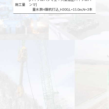
施工量
ンマ]
量水票H鋼杭打込_H300,L=15.0m,N=3本