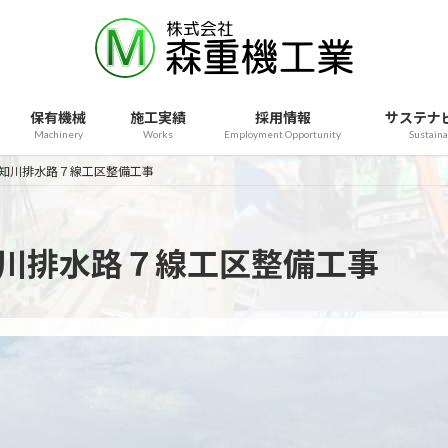
保有機械
施工実績
採用情報
サステナ
Machinery
Works
Employment Opportunity
Sustaina
勇知川排水路７線工区整備工事
知川排水路７線工区整備工事