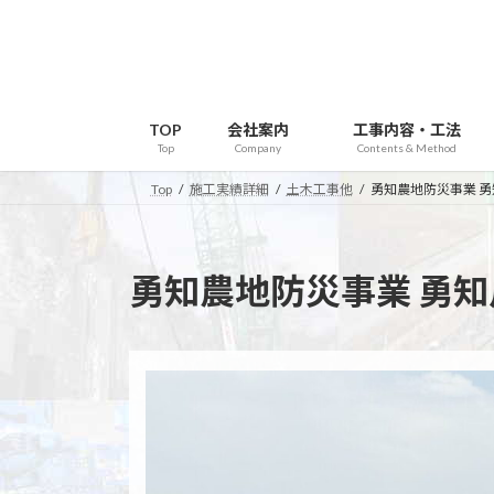
コ
ナ
ン
ビ
テ
ゲ
ン
ー
ツ
シ
TOP
会社案内
工事内容・工法
へ
ョ
Top
Company
Contents & Method
ス
ン
Top
施工実績詳細
土木工事他
勇知農地防災事業 
キ
に
ッ
移
プ
動
勇知農地防災事業 勇