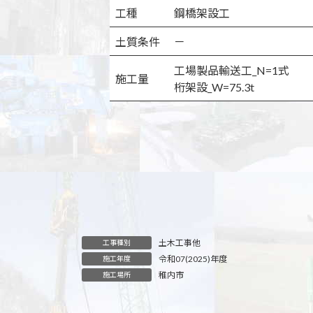
工種
鋼橋架設工
土質条件
－
工場製品輸送工_N=1式
施工量
桁架設_W=75.3t
土木工事他
工事種別
令和07(2025)年度
施工年度
稚内市
施工場所