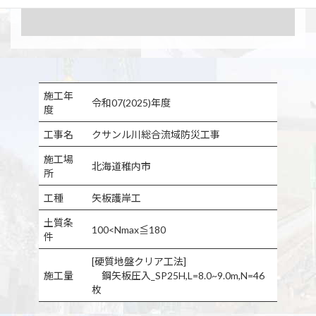
施工年
令和07(2025)年度
度
工事名
クサンル川総合流域防災工事
施工場
北海道稚内市
所
工種
矢板護岸工
土質条
100<Nmax≦180
件
[硬質地盤クリア工法]
施工量
鋼矢板圧入_SP25H,L=8.0~9.0m,N=46
枚