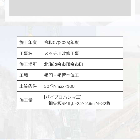
施工年度
令和07(2025)年度
工事名
ヌッチ川改修工事
施工場所
北海道余市郡余市町
工種
樋門・樋菅本体工
土質条件
50≦Nmax<100
[バイブロハンマ工]
施工量
鋼矢板SPⅡ,L=2.2~2.8m,N=32枚