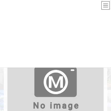
コ
ナ
ン
ビ
テ
ゲ
ン
ー
Top
施工実績詳細
令和07(2025)年度
ヌッチ川改修工事
ツ
シ
へ
ョ
ス
ン
ヌッチ川改修工事
キ
に
ッ
移
プ
動