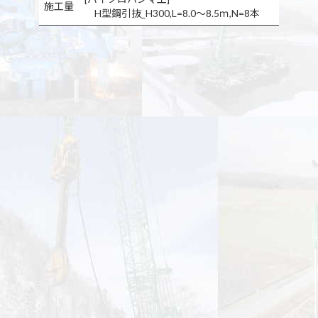
施工量
H型鋼引抜_H300,L=8.0～8.5ｍ,N=8本