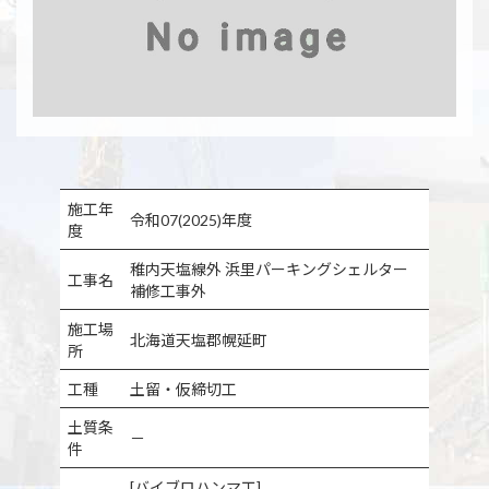
施工年
令和07(2025)年度
度
稚内天塩線外 浜里パーキングシェルター
工事名
補修工事外
施工場
北海道天塩郡幌延町
所
工種
土留・仮締切工
土質条
－
件
[バイブロハンマ工]