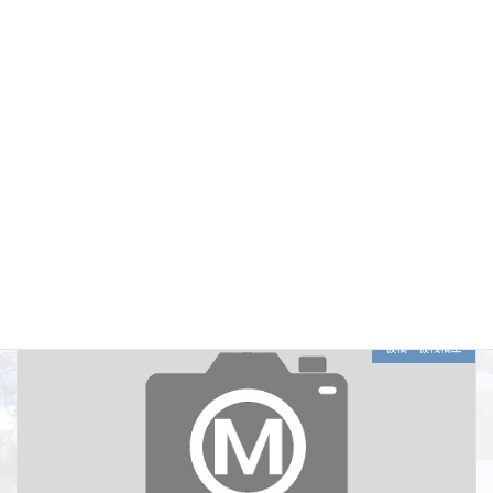
一般国道36号 南富良野町 太平橋下部工事
施工年度 令和05(2023)年度 工事名 一般国道36号 南富良野町 太平橋下
部工事 施工場所 北海道空知郡南富良野町 工種 鋼矢板工 土質条件
180≦Nmax≦250 施工量 [硬質地盤クリア工法] 鋼矢板圧入_鋼 […]
工事種別
土留・仮締切工
施工年度
令和05(2023)年度
施工場所
南富良野町
仮橋・仮桟橋工