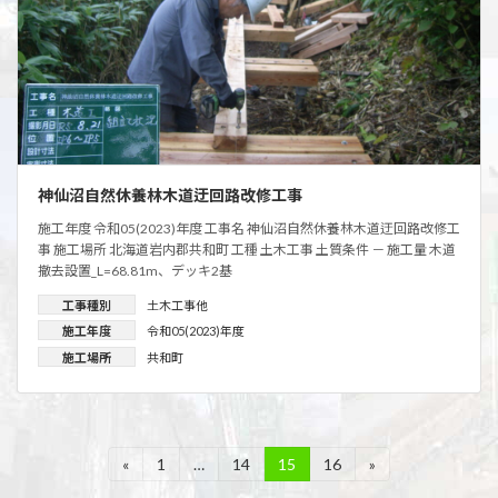
神仙沼自然休養林木道迂回路改修工事
施工年度 令和05(2023)年度 工事名 神仙沼自然休養林木道迂回路改修工
事 施工場所 北海道岩内郡共和町 工種 土木工事 土質条件 － 施工量 木道
撤去設置_L=68.81m、デッキ2基
工事種別
土木工事他
施工年度
令和05(2023)年度
施工場所
共和町
投
«
1
…
14
15
16
»
固
固
固
固
定
定
定
定