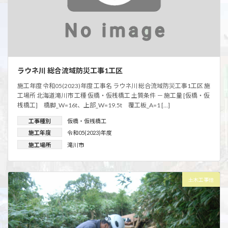
ラウネ川 総合流域防災工事1工区
施工年度 令和05(2023)年度 工事名 ラウネ川 総合流域防災工事1工区 施
工場所 北海道滝川市 工種 仮橋・仮桟橋工 土質条件 － 施工量 [仮橋・仮
桟橋工] 橋脚_W=16t、上部_W=19.5t 覆工板_A=1 […]
工事種別
仮橋・仮桟橋工
施工年度
令和05(2023)年度
施工場所
滝川市
土木工事他