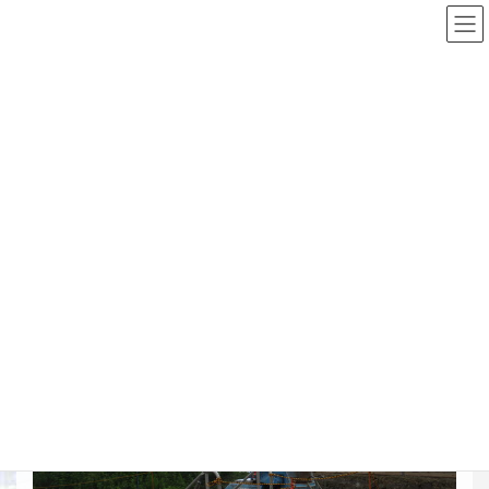
コ
ナ
ン
ビ
テ
ゲ
ン
ー
Top
施工実績詳細
土留・仮締切工
ツ
シ
美唄地区 元村1支線1派線用水路外一連工事
へ
ョ
ス
ン
キ
に
美唄地区 元村1支線1派線用水路
ッ
移
プ
動
外一連工事