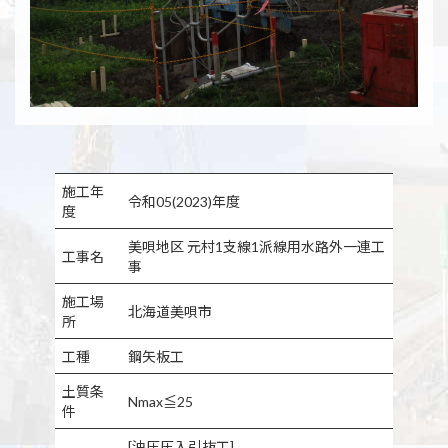
施工年
令和05(2023)年度
度
美唄地区 元村1支線1派線用水路外一連工
工事名
事
施工場
北海道美唄市
所
工種
鋼矢板工
土質条
Nmax≦25
件
[油圧圧入引抜工]