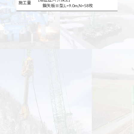
施工量
鋼矢板Ⅲ型,L=9.0m,N=58枚