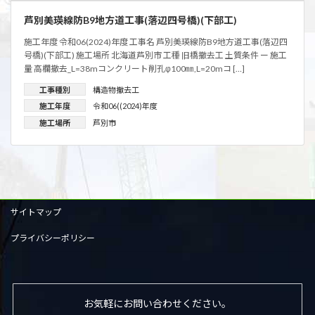
芦別美瑛線防B9地方道工事(落辺四号橋)(下部工)
施工年度 令和06(2024)年度 工事名 芦別美瑛線防B9地方道工事(落辺四
号橋)(下部工) 施工場所 北海道芦別市 工種 旧橋撤去工 土質条件 ー 施工
量 高欄撤去_L=38mコンクリート削孔φ100㎜,L=20mコ […]
工事種別
構造物撤去工
施工年度
令和06((2024)年度
施工場所
芦別市
サイトマップ
プライバシーポリシー
お気軽にお問い合わせください。