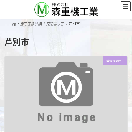
コ
ナ
ン
ビ
テ
ゲ
ン
ー
Top
施工実績詳細
空知エリア
芦別市
ツ
シ
へ
ョ
ス
ン
芦別市
キ
に
ッ
移
プ
動
構造物撤去工