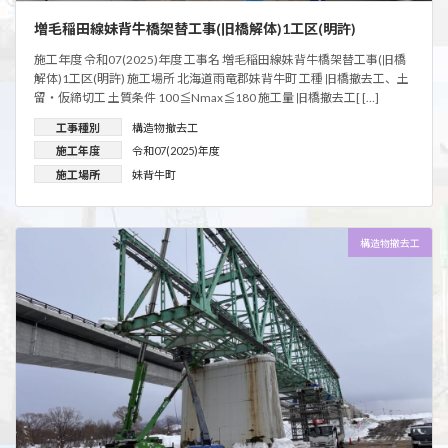
増毛稲田線妹背牛橋架替工事(旧橋解体)1工区(明許)
施工年度 令和07(2025)年度 工事名 増毛稲田線妹背牛橋架替工事(旧橋
解体)1工区(明許) 施工場所 北海道雨竜郡妹背牛町 工種 旧橋撤去工、土
留・仮締切工 土質条件 100≦Nmax≦180 施工量 旧橋撤去工[ […]
工事種別
構造物撤去工
施工年度
令和07(2025)年度
施工場所
妹背牛町
構造物撤去工