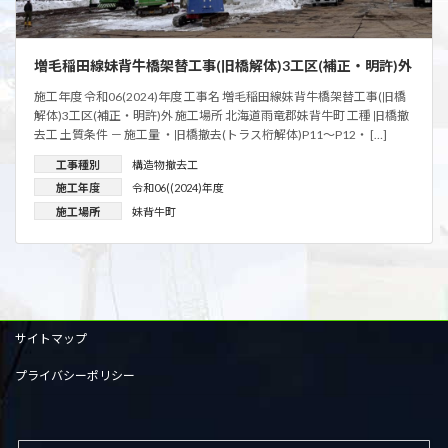
増毛稲田線妹背牛橋架替工事(旧橋解体)3工区(補正・明許)外
施工年度 令和06(2024)年度 工事名 増毛稲田線妹背牛橋架替工事(旧橋
解体)3工区(補正・明許)外 施工場所 北海道雨竜郡妹背牛町 工種 旧橋撤
去工 土質条件 － 施工量 ・旧橋撤去(トラス桁解体)P11～P12・ […]
工事種別
構造物撤去工
施工年度
令和06((2024)年度
施工場所
妹背牛町
サイトマップ
プライバシーポリシー