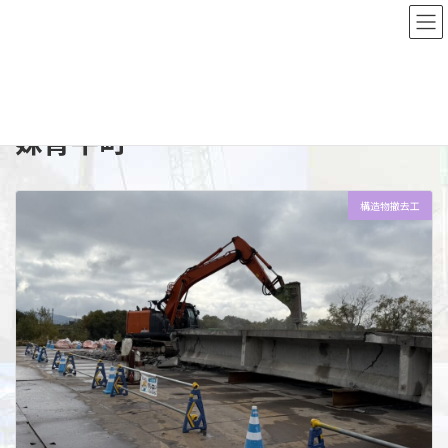
コ
ナ
ン
ビ
テ
ゲ
ン
ー
Top
施工実績詳細
空知エリア
妹背牛町
ツ
シ
へ
ョ
ス
ン
妹背牛町
キ
に
ッ
移
プ
動
構造物撤去工