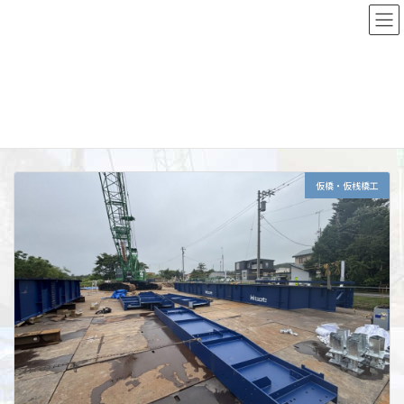
コ
ナ
ン
ビ
テ
ゲ
ン
ー
Top
施工実績詳細
根室エリア
中標津町
ツ
シ
へ
ョ
ス
ン
中標津町
キ
に
ッ
移
プ
動
仮橋・仮桟橋工