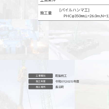
[パイルハンマ工]
施工量
PHCφ350㎜,L=26.0m,N=
既製杭工
工事種別
令和07(2025)年度
施工年度
長沼町
施工場所