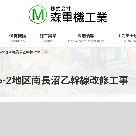
保有機械
施工実績
採用情報
サステナ
Machinery
Works
Employment Opportunity
Sustaina
-2地区南長沼乙幹線改修工事
5-2地区南長沼乙幹線改修工事