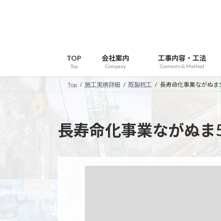
コ
ナ
ン
ビ
テ
ゲ
ン
ー
ツ
シ
TOP
会社案内
工事内容・工法
へ
ョ
Top
Company
Contents & Method
ス
ン
Top
施工実績詳細
既製杭工
長寿命化事業ながぬま5
キ
に
ッ
移
プ
動
長寿命化事業ながぬま