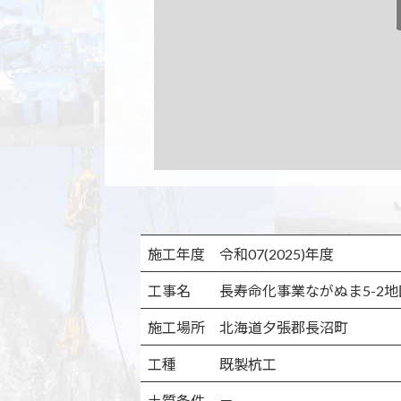
施工年度
令和07(2025)年度
工事名
長寿命化事業ながぬま5-2
施工場所
北海道夕張郡長沼町
工種
既製杭工
土質条件
－