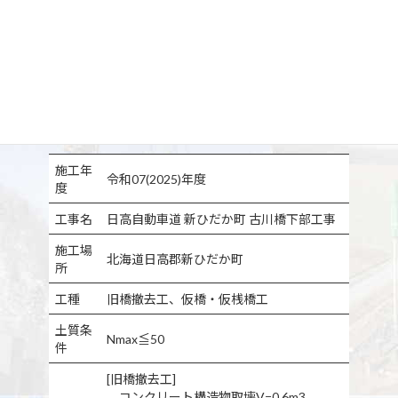
施工年
令和07(2025)年度
度
工事名
日高自動車道 新ひだか町 古川橋下部工事
施工場
北海道日高郡新ひだか町
所
工種
旧橋撤去工、仮橋・仮桟橋工
土質条
Nmax≦50
件
[旧橋撤去工]
コンクリート構造物取壊V=0.6m3