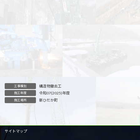
構造物撤去工
工事種別
令和07(2025)年度
施工年度
新ひだか町
施工場所
サイトマップ