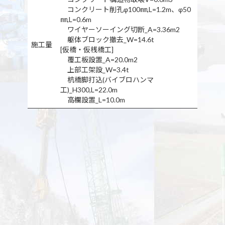
コンクリート削孔φ100㎜,L=1.2m、φ50
㎜,L=0.6m
ワイヤーソーイング切断_A=3.36m2
躯体ブロック撤去_W=14.6t
施工量
[仮橋・仮桟橋工]
覆工板設置_A=20.0m2
上部工架設_W=3.4t
杭橋脚打込(バイブロハンマ
工)_H300,L=22.0m
高欄設置_L=10.0m