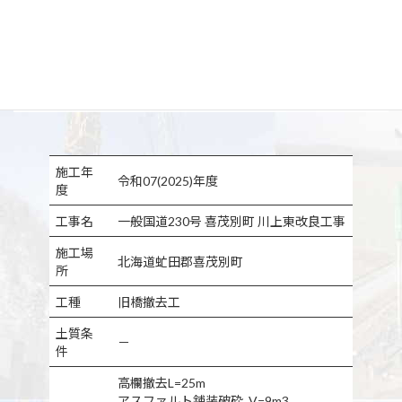
施工年
令和07(2025)年度
度
工事名
一般国道230号 喜茂別町 川上東改良工事
施工場
北海道虻田郡喜茂別町
所
工種
旧橋撤去工
土質条
－
件
高欄撤去L=25m
アスファルト舗装破砕_V=9m3