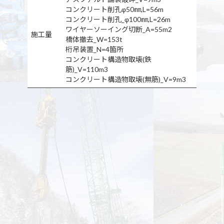
コンクリート削孔φ50㎜,L=56m
コンクリート削孔_φ100㎜,L=26m
ワイヤーソーイング切断_A=55m2
施工量
橋体撤去_W=153t
桁吊装置_N=4箇所
コンクリート構造物取壊(鉄
筋)_V=110m3
コンクリート構造物取壊(無筋)_V=9m3