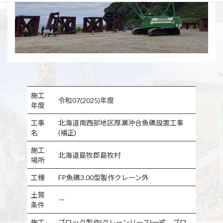
施工
令和07(2025)年度
年度
工事
北海道南西部地区厚瀬沖合魚礁設置工事
名
(補正)
施工
北海道島牧郡島牧村
場所
工種
FP魚礁3.00型製作クレーン外
土質
－
条件
施工
ブロック製作(クレーンリース)一式、ブロ