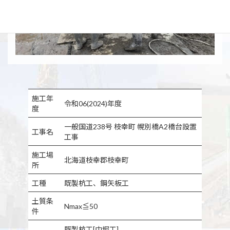
施工年
令和06(2024)年度
度
一般国道238号 枝幸町 幌別橋A2橋台設置
工事名
工事
施工場
北海道枝幸郡枝幸町
所
工種
既製杭工、鋼矢板工
土質条
Nmax≦50
件
既製杭工[中堀工]