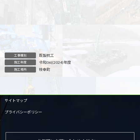
既製杭工
工事種別
令和06((2024)年度
施工年度
枝幸町
施工場所
サイトマップ
プライバシーポリシー