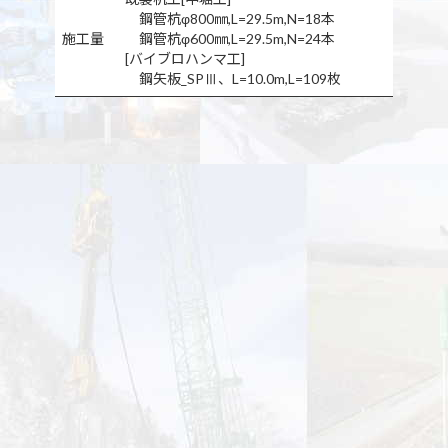
鋼管杭φ800㎜,L=29.5m,N=18本
施工量
鋼管杭φ600㎜,L=29.5m,N=24本
[バイブロハンマ工]
鋼矢板_SPⅢ、L=10.0m,L=109枚