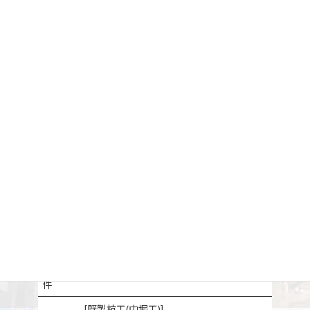
施工年
令和06(2024)年度
度
勇知農地防災事業 勇知川排水路7線工区整
工事名
備工事
施工場
北海道稚内市
所
工種
既製杭工、旧橋撤去工、構造物撤去工
土質条
－
件
[既製杭工(中堀工)]