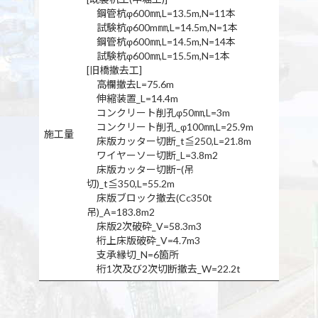
鋼管杭φ600㎜,L=13.5m,N=11本
試験杭φ600m㎜,L=14.5m,N=1本
鋼管杭φ600㎜,L=14.5m,N=14本
試験杭φ600㎜,L=15.5m,N=1本
[旧橋撤去工]
高欄撤去L=75.6m
伸縮装置_L=14.4m
コンクリート削孔φ50㎜,L=3m
コンクリート削孔_φ100㎜,L=25.9m
施工量
床版カッター切断_t≦250,L=21.8m
ワイヤーソー切断_L=3.8m2
床版カッター切断ｰ(吊
切)_t≦350,L=55.2m
床版ブロック撤去(Cc350t
吊)_A=183.8m2
床版2次破砕_V=58.3m3
桁上床版破砕_V=4.7m3
支承縁切_N=6箇所
桁1次及び2次切断撤去_W=22.2t