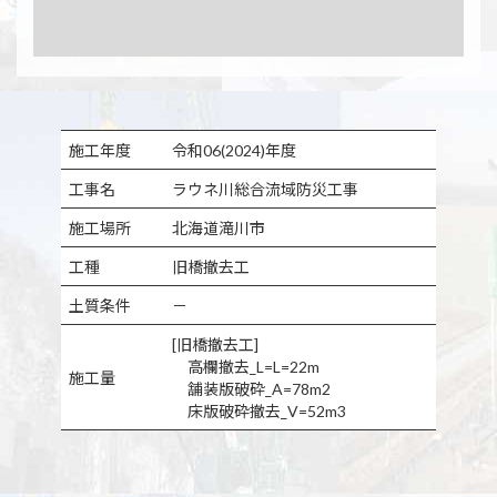
施工年度
令和06(2024)年度
工事名
ラウネ川総合流域防災工事
施工場所
北海道滝川市
工種
旧橋撤去工
土質条件
－
[旧橋撤去工]
高欄撤去_L=L=22m
施工量
舗装版破砕_A=78m2
床版破砕撤去_V=52m3