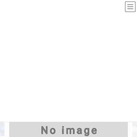
コ
ナ
ン
ビ
テ
ゲ
ン
ー
Top
施工実績詳細
構造物撤去工
ラウネ川総合流域防災工事
ツ
シ
へ
ョ
ス
ン
ラウネ川総合流域防災工事
キ
に
ッ
移
プ
動