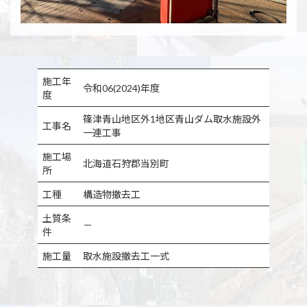
施工年
令和06(2024)年度
度
篠津青山地区外1地区青山ダム取水施設外
工事名
一連工事
施工場
北海道石狩郡当別町
所
工種
構造物撤去工
土質条
－
件
施工量
取水施設撤去工一式