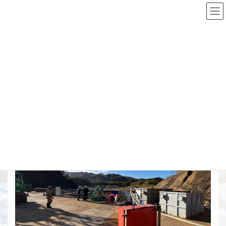
コ
ナ
ン
ビ
テ
ゲ
ン
ー
Top
施工実績詳細
構造物撤去工
ツ
シ
篠津青山地区外1地区青山ダム取水施設外一連工事
へ
ョ
ス
ン
キ
に
篠津青山地区外1地区青山ダム取
ッ
移
プ
動
水施設外一連工事