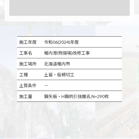
施工年度
令和06(2024)年度
工事名
稚内港(物揚場)改修工事
施工場所
北海道稚内市
工種
土留・仮締切工
土質条件
－
施工量
鋼矢板・H鋼杭引抜撤去,N=290枚