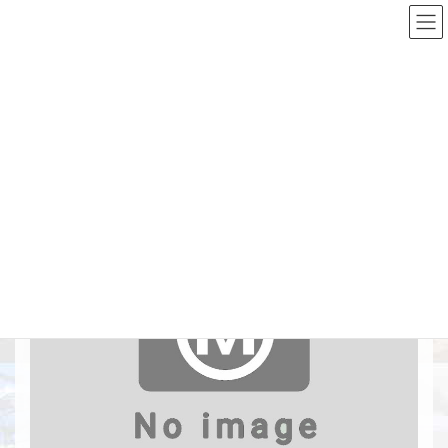
コ
ナ
ン
ビ
テ
ゲ
ン
ー
Top
施工実績詳細
土留・仮締切工
稚内港(物揚場)改修工事
ツ
シ
へ
ョ
ス
ン
稚内港(物揚場)改修工事
キ
に
ッ
移
プ
動