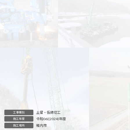
土留・仮締切工
工事種別
令和06((2024)年度
施工年度
稚内市
施工場所