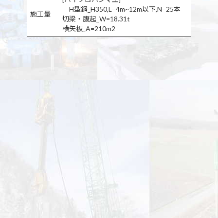
H型鋼_H350,L=4m~12m以下,N=25本
施工量
切梁・腹起_W=18.31t
横矢板_A=210m2