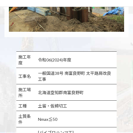
施工年
令和06(2024)年度
度
一般国道38号 南富良野町 太平路肩改良
工事名
工事
施工場
北海道空知郡南富良野町
所
工種
土留・仮締切工
土質条
Nmax≦50
件
[バイブロハンマ工]