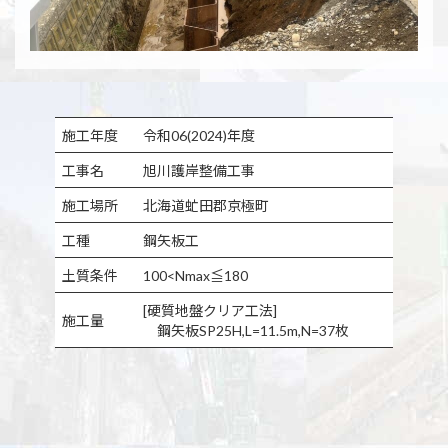
施工年度
令和06(2024)年度
工事名
旭川護岸整備工事
施工場所
北海道虻田郡京極町
工種
鋼矢板工
土質条件
100<Nmax≦180
[硬質地盤クリア工法]
施工量
鋼矢板SP25H,L=11.5m,N=37枚