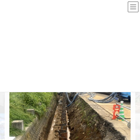
コ
ナ
ン
ビ
テ
ゲ
ン
ー
Top
施工実績詳細
土留・仮締切工
旭川護岸整備工事
ツ
シ
へ
ョ
ス
ン
旭川護岸整備工事
キ
に
ッ
移
プ
動