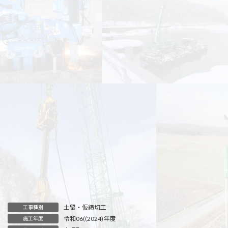
土留・仮締切工
工事種別
令和06((2024)年度
施工年度