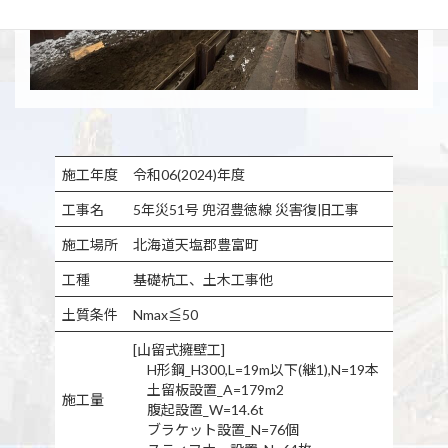
施工年度
令和06(2024)年度
工事名
5年災51号 兜沼豊徳線 災害復旧工事
施工場所
北海道天塩郡豊富町
工種
基礎杭工、土木工事他
土質条件
Nmax≦50
[山留式擁壁工]
H形鋼_H300,L=19m以下(継1),N=19本
土留板設置_A=179m2
施工量
腹起設置_W=14.6t
ブラケット設置_N=76個