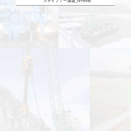
スティフナー設置_N=64枚