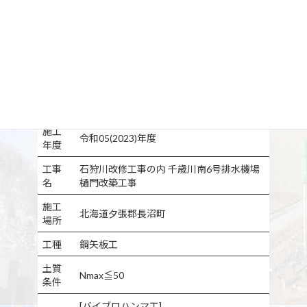
施工
令和05(2023)年度
年度
工事
石狩川改修工事の内 千歳川南6号排水機場
名
樋門改築工事
施工
北海道夕張郡長沼町
場所
工種
鋼矢板工
土質
Nmax≦50
条件
[バイブロハンマ工]