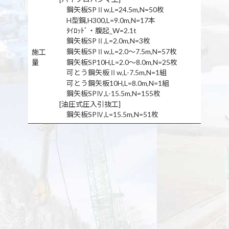
鋼矢板SPⅡw,L=24.5m,N=50枚
H型鋼,H300,L=9.0m,N=17本
ﾀｲﾛｯﾄﾞ・腹起_W=2.1t
鋼矢板SPⅡ,L=2.0m,N=3枚
鋼矢板SPⅡw,L=2.0～7.5m,N=57枚
施工
量
鋼矢板SP10H,L=2.0～8.0m,N=25枚
可とう鋼矢板Ⅱw,L-7.5m,N=1組
可とう鋼矢板10H,L=8.0m,N=1組
鋼矢板SPⅣ,L-15.5m,N=155枚
[油圧式圧入引抜工]
鋼矢板SPⅣ,L=15.5m,N=51枚