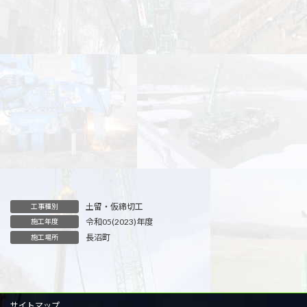
土留・仮締切工
工事種別
令和05(2023)年度
施工年度
長沼町
施工場所
サイトマップ