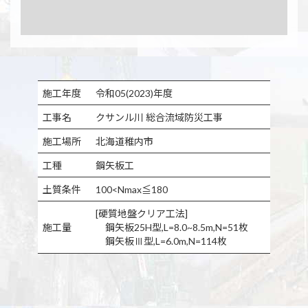
施工年度
令和05(2023)年度
工事名
クサンル川 総合流域防災工事
施工場所
北海道稚内市
工種
鋼矢板工
土質条件
100<Nmax≦180
[硬質地盤クリア工法]
施工量
鋼矢板25H型,L=8.0~8.5m,N=51枚
鋼矢板Ⅲ型,L=6.0m,N=114枚