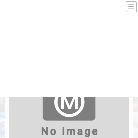
コ
ナ
ン
ビ
テ
ゲ
ン
ー
Top
施工実績詳細
土留・仮締切工
クサンル川 総合流域防災工事
ツ
シ
へ
ョ
ス
ン
クサンル川 総合流域防災工事
キ
に
ッ
移
プ
動