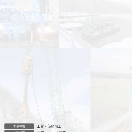
土留・仮締切工
工事種別