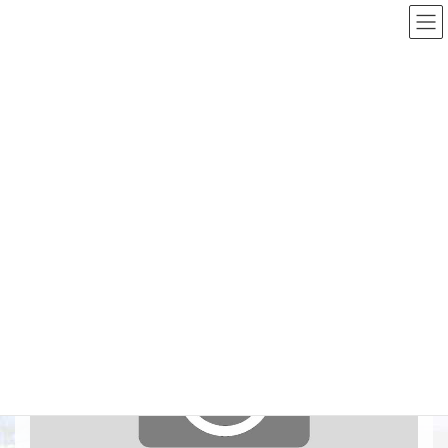
コ
ナ
ン
ビ
テ
ゲ
ン
ー
Top
施工実績詳細
土留・仮締切工
ツ
シ
鳥沼宇文地区 北6号排水路鳥沼工区工事
へ
ョ
ス
ン
キ
に
鳥沼宇文地区 北6号排水路鳥沼工
ッ
移
プ
動
区工事