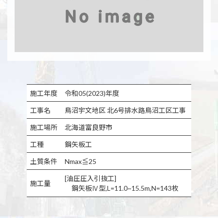
施工年度
令和05(2023)年度
工事名
鳥沼宇文地区 北6号排水路鳥沼工区工事
施工場所
北海道富良野市
工種
鋼矢板工
土質条件
Nmax≦25
[油圧圧入引抜工]
施工量
鋼矢板Ⅳ型,L=11.0~15.5m,N=143枚