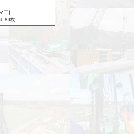
マ工]
N=84枚