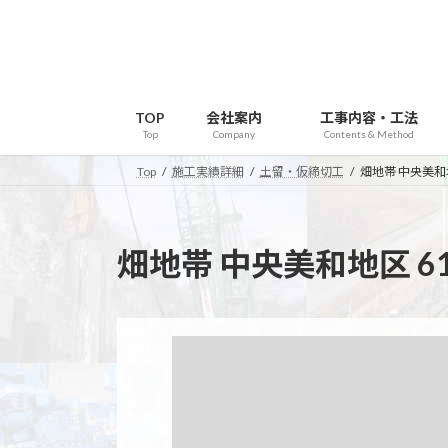
コ
ナ
ン
ビ
テ
ゲ
ン
ー
ツ
シ
TOP
会社案内
工事内容・工法
へ
ョ
Top
Company
Contents & Method
ス
ン
Top
施工実績詳細
土留・仮締切工
畑地帯 中央美和
キ
に
ッ
移
プ
動
畑地帯 中央美和地区 6