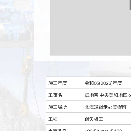
施工年度
令和05(2023)年度
工事名
畑地帯 中央美和地区 
施工場所
北海道網走郡美幌町
工種
鋼矢板工
土質条件
100≦Nmax≦180