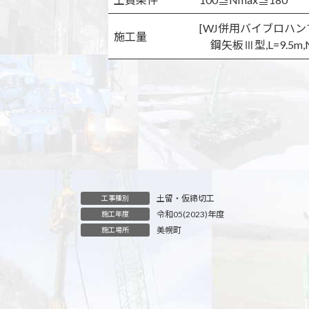
[WJ併用バイブロハン
施工量
鋼矢板Ⅲ型,L=9.5m,
土留・仮締切工
工事種別
令和05(2023)年度
施工年度
美幌町
施工場所