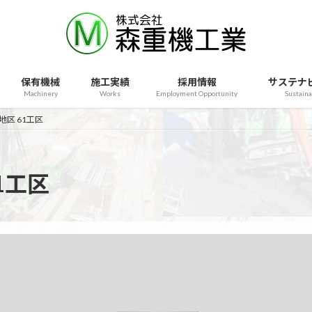
保有機械
施工実績
採用情報
サステナ
Machinery
Works
Employment Opportunity
Sustaina
地区 61工区
1工区