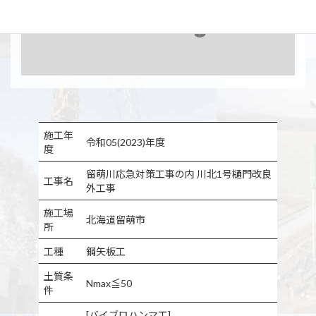
施工年
令和05(2023)年度
度
留萌川応急対策工事の内 川北1号樋門改良
工事名
外工事
施工場
北海道留萌市
所
工種
鋼矢板工
土質条
Nmax≦50
件
[バイブロハンマ工]