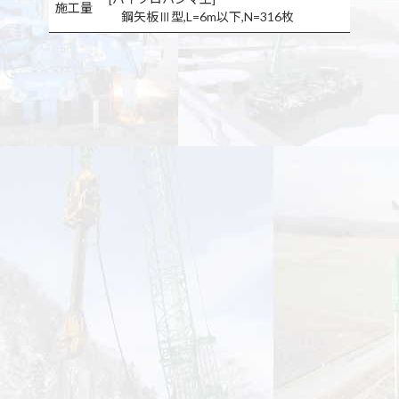
施工量
鋼矢板Ⅲ型,L=6m以下,N=316枚