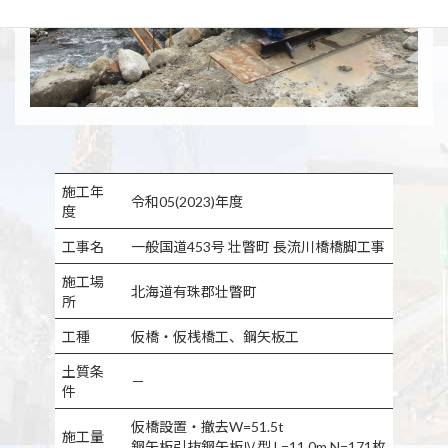
施工年
令和05(2023)年度
度
工事名
一般国道453号 壮瞥町 長流川橋橋脚工事
施工場
北海道有珠郡壮瞥町
所
工種
仮橋・仮桟橋工、鋼矢板工
土質条
－
件
仮橋設置・撤去W=51.5t
施工量
鋼矢板引抜鋼矢板Ⅳ型,L=11.0m,N=171枚