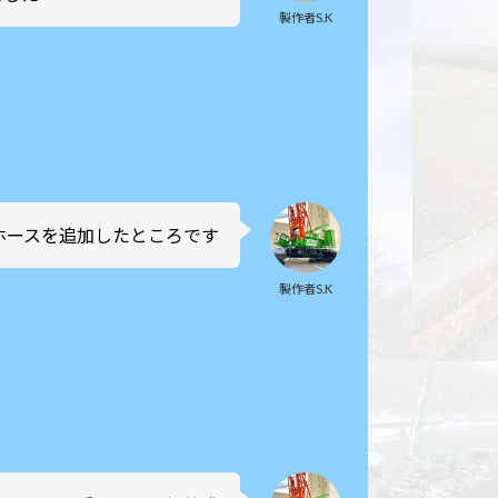
製作者S.K
圧ホースを追加したところです
製作者S.K