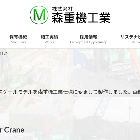
保有機械
施工実績
採用情報
サステナ
Machinery
Works
Employment Opportunity
Sustaina
ました
販売されているスケールモデルを森重機工業仕様に変更して製作しまし
r Crane