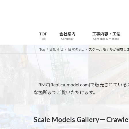
コ
ナ
ン
ビ
テ
ゲ
ン
ー
ツ
シ
TOP
会社案内
工事内容・工法
へ
ョ
Top
Company
Contents & Method
ス
ン
Top
お知らせ
日常のetc.
スケールモデルが完成し
キ
に
ッ
移
プ
動
RMC(Replica-model.com)で
な箇所までご覧いただけます。
Scale Models Gallery－Crawle